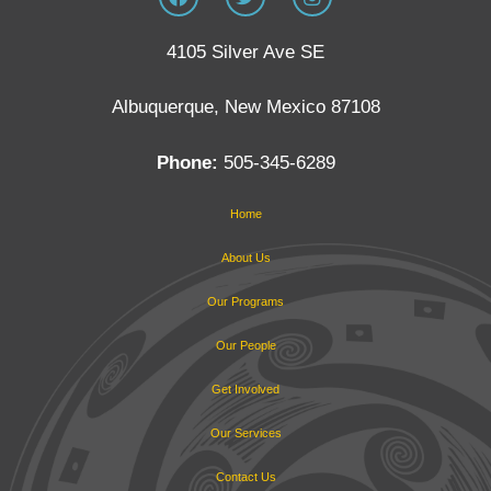
4105 Silver Ave SE
Albuquerque, New Mexico 87108
Phone:
505-345-6289
Home
About Us
Our Programs
Our People
Get Involved
Our Services
Contact Us