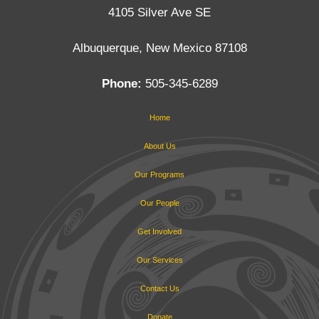
4105 Silver Ave SE
Albuquerque, New Mexico 87108
Phone:
505-345-6289
Home
About Us
Our Programs
Our People
Get Involved
Our Services
Contact Us
Donate